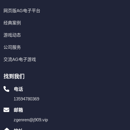
网页版AG电子平台
经典案例
游戏动态
公司服务
交流AG电子游戏
找到我们
电话
13594780369
邮箱
zgenren@j909.vip