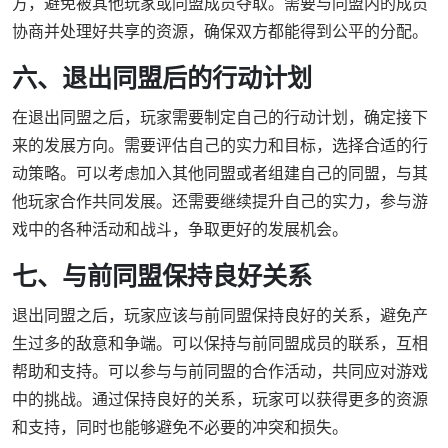
方，避免被其他玩家或同盟成员夺取。需要与同盟内的成员
协商并处理好共享的资源，确保双方都能得到公平的分配。
六、退出同盟后的行动计划
在退出同盟之后，玩家需要制定自己的行动计划，确定接下
来的发展方向。需要评估自己的实力和目标，选择合适的行
动策略。可以考虑加入其他同盟或者组建自己的同盟，与其
他玩家合作共同发展。还需要继续提升自己的实力，参与游
戏中的各种活动和战斗，争取更好的发展机会。
七、与前同盟保持良好关系
退出同盟之后，玩家应该与前同盟保持良好的关系，避免产
生过多的敌意和争端。可以保持与前同盟成员的联系，互相
帮助和支持。可以参与与前同盟的合作活动，共同应对游戏
中的挑战。通过保持良好的关系，玩家可以获得更多的资源
和支持，同时也能够避免不必要的冲突和损失。