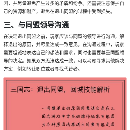
因，并尽量避免产生过多的矛盾和纷争。还需要注意保护自
己的资源和财产，避免在退出同盟的过程中受到损失。
三、与同盟领导沟通
在决定退出同盟之前，玩家应该与同盟的领导进行沟通，解
释退出的原因，并尽量达成一致意见。在沟通过程中，玩家
需要坦诚地表达自己的想法和需求，同时也需要尊重同盟领
导的决定。如果双方无法达成一致，可以考虑寻求其他解决
方案，例如转让职位或者寻找代替者。