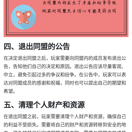
四、退出同盟的公告
在决定退出同盟之后，玩家需要向同盟内的成员发布退出公
告，告知他们自己的决定和原因。退出公告应该尽量客观、
中立，避免引起过多的争议和纷争。在公告中，玩家可以表
达对同盟成员的感谢和祝福，同时也可以提出自己的期望和
希望。
五、清理个人财产和资源
在退出同盟之前，玩家需要清理个人财产和资源，确保自己
的利益不受损失。需要将自己的财产和资源转移到安全的地