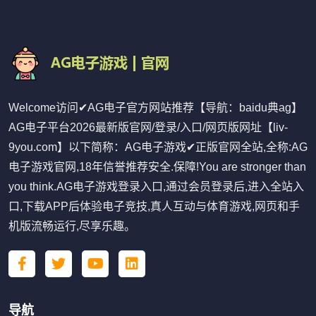
Welcome访问✔AG电子官方网站推荐【导航：baidu典ag】
AG电子平台2026最新版官网/登录/入口/网页版网址【liv-
9you.com】以下简称：AG电子游戏✔正版官网全站,全称:AG
电子游戏官网,18年信誉推荐安全.保障!You are stronger than
you think.AG电子游戏登录入口,通过会员登录后,进入全站入
口,下载APP后体验电子竞技,真人互动与体育游戏,网页和手
机版流畅运行,尽享乐趣。
导航